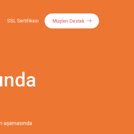
SSL Sertifikası
Müşteri Destek
kında
pım aşamasında