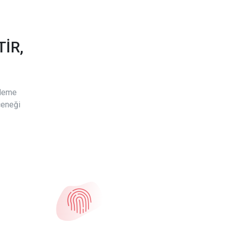
İR,
ödeme
çeneği