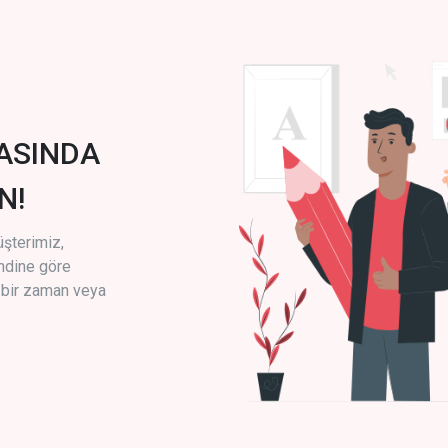
ASINDA
N!
üşterimiz,
endine göre
i bir zaman veya